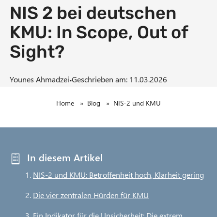
NIS 2 bei deutschen
n
t
KMU: In Scope, Out of
Sight?
·
Younes Ahmadzei
Geschrieben am: 11.03.2026
B
Home
»
Blog
»
NIS-2 und KMU
r
e
In diesem Artikel
a
NIS-2 und KMU: Betroffenheit hoch, Klarheit gering
d
Die vier zentralen Hürden für KMU
c
Ein Indikator für die Unsicherheit: Die extrem