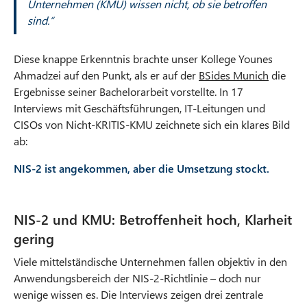
Unternehmen (KMU) wissen nicht, ob sie betroffen
sind.“
Diese knappe Erkenntnis brachte unser Kollege Younes
Ahmadzei auf den Punkt, als er auf der
BSides Munich
O
die
Ergebnisse seiner Bachelorarbeit vorstellte. In 17
p
Interviews mit Geschäftsführungen, IT-Leitungen und
e
CISOs von Nicht-KRITIS-KMU zeichnete sich ein klares Bild
n
ab:
s
i
NIS-2 ist angekommen, aber die Umsetzung stockt.
n
n
e
NIS-2 und KMU: Betroffenheit hoch, Klarheit
w
gering
t
a
Viele mittelständische Unternehmen fallen objektiv in den
b
Anwendungsbereich der NIS-2-Richtlinie – doch nur
wenige wissen es. Die Interviews zeigen drei zentrale