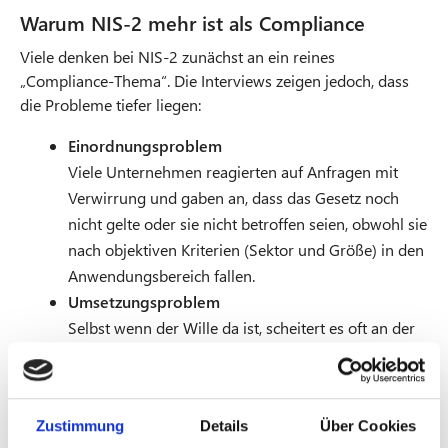
Warum NIS-2 mehr ist als Compliance
n
s
Viele denken bei NIS-2 zunächst an ein reines
i
„Compliance-Thema“. Die Interviews zeigen jedoch, dass
n
die Probleme tiefer liegen:
n
e
Einordnungsproblem
w
Viele Unternehmen reagierten auf Anfragen mit
t
Verwirrung und gaben an, dass das Gesetz noch
a
nicht gelte oder sie nicht betroffen seien, obwohl sie
b
nach objektiven Kriterien (Sektor und Größe) in den
Anwendungsbereich fallen.
Umsetzungsproblem
Selbst wenn der Wille da ist, scheitert es oft an der
praktischen Umsetzung der komplexen
Governance- und Dokumentationspflichten, die
eher auf Konzerne als auf KMU zugeschnitten
Zustimmung
Details
Über Cookies
scheinen.