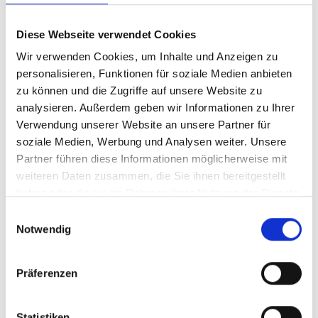
Das eigentliche Risiko liegt daher nicht nur in möglichen
Sanktionen, sondern im strukturellen Aufschieben
Diese Webseite verwendet Cookies
sicherheitsrelevanter Maßnahmen. Viele der von NIS-2
Wir verwenden Cookies, um Inhalte und Anzeigen zu
geforderten Punkte wie etwa:
personalisieren, Funktionen für soziale Medien anbieten
zu können und die Zugriffe auf unsere Website zu
Risikomanagement,
analysieren. Außerdem geben wir Informationen zu Ihrer
Incident-Response-Prozesse •
Verwendung unserer Website an unsere Partner für
Business Continuity oder
soziale Medien, Werbung und Analysen weiter. Unsere
Lieferantenbewertung,
Partner führen diese Informationen möglicherweise mit
weiteren Daten zusammen, die Sie ihnen bereitgestellt
sind keine formalen Anforderungen, sondern elementare
haben oder die sie im Rahmen Ihrer Nutzung der Dienste
Bausteine moderner IT-Sicherheit. Wer hier abwartet,
gesammelt haben.
E
verschiebt nicht nur Compliance, sondern auch Cyber-
Notwendig
i
Resilienz.
n
w
Präferenzen
Warum das Thema für KMU strategisch
i
l
relevant wird
l
Statistiken