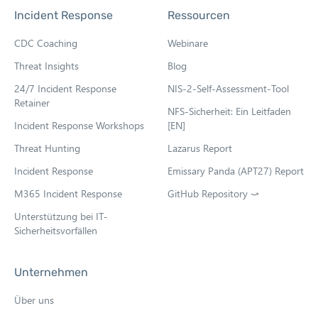
e
Incident Response
Ressourcen
n
s
CDC Coaching
Webinare
i
n
Threat Insights
Blog
n
e
24/7 Incident Response
NIS-2-Self-Assessment-Tool
w
Retainer
NFS-Sicherheit: Ein Leitfaden
t
Incident Response Workshops
[EN]
a
b
Threat Hunting
Lazarus Report
Incident Response
Emissary Panda (APT27) Report
M365 Incident Response
GitHub Repository ⤻
O
p
Unterstützung bei IT-
e
Sicherheitsvorfällen
n
s
i
Unternehmen
n
n
Über uns
e