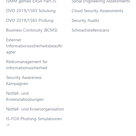
ISMM gemäß EASA Part-IS
Social Engineering Assessments
t
DVO 2019/1583 Schulung
Cloud Security Assessments
a
b
DVO 2019/1583 Prüfung
Security Audits
Business Continuity (BCMS)
Schwachstellenscans
Externer
Informationssicherheitsbeauftr
agter
Risikomanagement für
Informationssicherheit
Security Awareness
Kampagnen
Notfall- und
Krisenstabsübungen
Notfall- und Krisenorganisation
IS-FOX Phishing-Simulationen
⤻
O
p