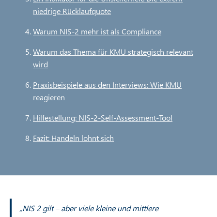
r
niedrige Rücklaufquote
u
Warum NIS‑2 mehr ist als Compliance
m
Warum das Thema für KMU strategisch relevant
b
wird
Praxisbeispiele aus den Interviews: Wie KMU
reagieren
Hilfestellung: NIS-2-Self-Assessment-Tool
Fazit: Handeln lohnt sich
„NIS 2 gilt – aber viele kleine und mittlere