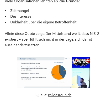
Viele Organisationen lehnten ab,
die Gründe:
• Zeitmangel
• Desinteresse
• Unklarheit über die eigene Betroffenheit
Allein diese Quote zeigt: Der Mittelstand weiß, dass NIS-2
existiert – aber fühlt sich nicht in der Lage, sich damit
auseinanderzusetzen.
Quelle:
BSidesMunich
O
p
e