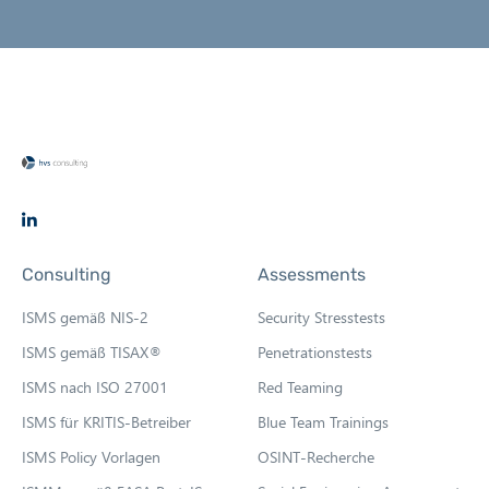
e
n
s
i
n
n
e
w
t
O
a
p
b
Consulting
Assessments
e
n
ISMS gemäß NIS-2
Security Stresstests
s
ISMS gemäß TISAX®
Penetrationstests
i
ISMS nach ISO 27001
Red Teaming
n
n
ISMS für KRITIS-Betreiber
Blue Team Trainings
e
ISMS Policy Vorlagen
OSINT-Recherche
w