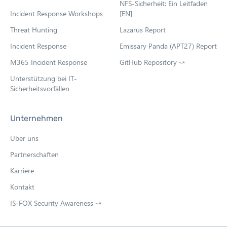
NFS-Sicherheit: Ein Leitfaden
t
Incident Response Workshops
[EN]
a
b
Threat Hunting
Lazarus Report
Incident Response
Emissary Panda (APT27) Report
M365 Incident Response
GitHub Repository ⤻
O
p
Unterstützung bei IT-
e
Sicherheitsvorfällen
n
s
i
Unternehmen
n
n
Über uns
e
w
Partnerschaften
t
Karriere
a
b
Kontakt
IS-FOX Security Awareness ⤻
O
p
e