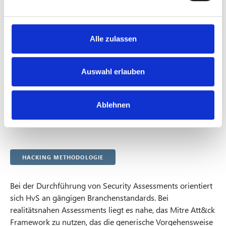
Angriffsplanung und Vorbereitung
n
Durchführung des Angriffs mit Hacking, ggf. Vor-
g
Ort-Begehung und Social Engineering
s
Alle zulassen
Regelmäßige Status Meetings
a
u
s
Auswahl erlauben
Auswertung
w
a
Erstellung eines detaillierten Berichts
Ablehnen
h
Replay Workshop mit dem Blue Team
l
Management Präsentation
Hacking Methodologie
Bei der Durchführung von Security Assessments orientiert
sich HvS an gängigen Branchenstandards. Bei
realitätsnahen Assessments liegt es nahe, das Mitre Att&ck
Framework zu nutzen, das die generische Vorgehensweise