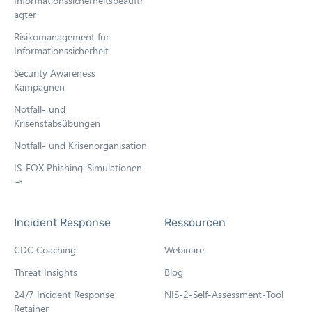
Informationssicherheitsbeauftr
agter
Risikomanagement für
Informationssicherheit
Security Awareness
Kampagnen
Notfall- und
Krisenstabsübungen
Notfall- und Krisenorganisation
IS-FOX Phishing-Simulationen
⤻
O
p
e
Incident Response
Ressourcen
n
s
CDC Coaching
Webinare
i
n
Threat Insights
Blog
n
e
24/7 Incident Response
NIS-2-Self-Assessment-Tool
w
Retainer