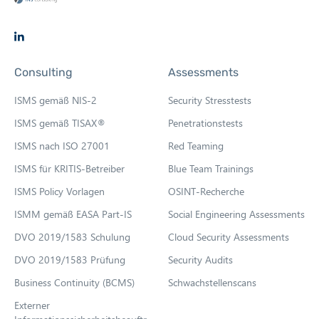
O
p
Consulting
Assessments
e
n
ISMS gemäß NIS-2
Security Stresstests
s
ISMS gemäß TISAX®
Penetrationstests
i
ISMS nach ISO 27001
Red Teaming
n
n
ISMS für KRITIS-Betreiber
Blue Team Trainings
e
ISMS Policy Vorlagen
OSINT-Recherche
w
ISMM gemäß EASA Part-IS
Social Engineering Assessments
t
DVO 2019/1583 Schulung
Cloud Security Assessments
a
b
DVO 2019/1583 Prüfung
Security Audits
Business Continuity (BCMS)
Schwachstellenscans
Externer