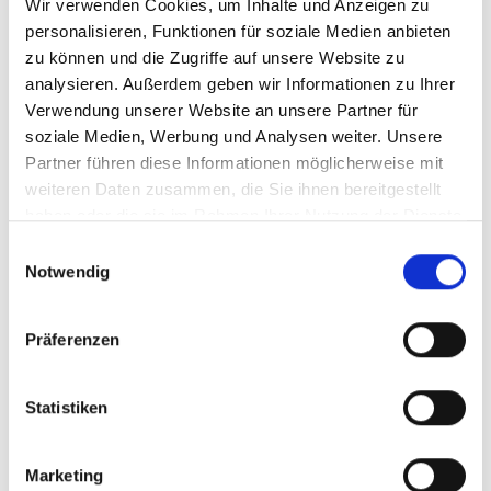
Wir verwenden Cookies, um Inhalte und Anzeigen zu
personalisieren, Funktionen für soziale Medien anbieten
zu können und die Zugriffe auf unsere Website zu
Vorgehen und Inhalte
Beispielszenarien
TIBER-E
analysieren. Außerdem geben wir Informationen zu Ihrer
Verwendung unserer Website an unsere Partner für
soziale Medien, Werbung und Analysen weiter. Unsere
Partner führen diese Informationen möglicherweise mit
Vorgehen und Inhalte
weiteren Daten zusammen, die Sie ihnen bereitgestellt
Die Phasen
haben oder die sie im Rahmen Ihrer Nutzung der Dienste
gesammelt haben.
E
Notwendig
Vorbereitung
i
n
Termin zur Abstimmung des Scopes
w
Präferenzen
Kick-Off-Meeting
i
l
Durchführung
l
Statistiken
i
Workshop zur Szenario Definition
g
Threat intelligence (HUMINT / OSINT)
Marketing
u